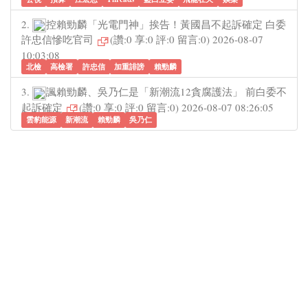
2.
控賴勁麟「光電門神」挨告！黃國昌不起訴確定 白委
許忠信慘吃官司
(讚:0 享:0 評:0 留言:0) 2026-08-07
10:03:08
北檢
高檢署
許忠信
加重誹謗
賴勁麟
3.
諷賴勁麟、吳乃仁是「新潮流12貪腐護法」 前白委不
起訴確定
(讚:0 享:0 評:0 留言:0) 2026-08-07 08:26:05
雲豹能源
新潮流
賴勁麟
吳乃仁