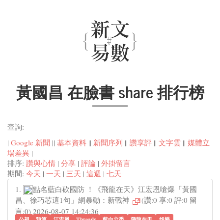
黃國昌 在臉書 share 排行榜
查詢:
|
Google 新聞
||
基本資料
||
新聞序列
||
讚享評
||
文字雲
||
媒體立
場差異
|
排序:
讚與心情
|
分享
|
評論
|
外掛留言
期間:
今天
|
一天
|
三天
|
這週
|
七天
1.
點名藍白砍國防 ！《飛龍在天》江宏恩嗆爆「黃國
昌、徐巧芯這1句」網暴動：新戰神
(讚:0 享:0 評:0 留
言:0) 2026-08-07 14:24:36
公視
預算
江宏恩
Threads
藍白立委
飛龍在天
娛樂