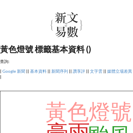
黃色燈號 標籤基本資料 ()
查詢:
|
Google 新聞
||
基本資料
||
新聞序列
||
讚享評
||
文字雲
||
媒體立場差異
|
黃色燈號
豪雨