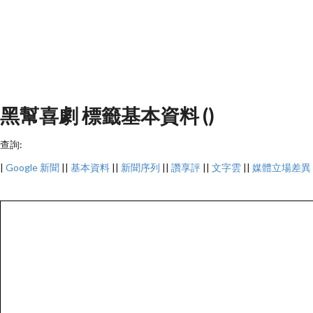
黑幫喜劇 標籤基本資料 ()
查詢:
|
Google 新聞
||
基本資料
||
新聞序列
||
讚享評
||
文字雲
||
媒體立場差異