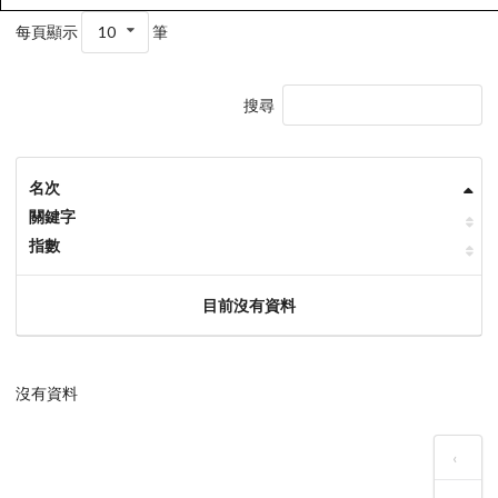
每頁顯示
10
筆
搜尋
名次
關鍵字
指數
目前沒有資料
沒有資料
‹