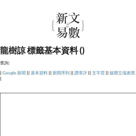
龍樹諒 標籤基本資料 ()
查詢:
|
Google 新聞
||
基本資料
||
新聞序列
||
讚享評
||
文字雲
||
媒體立場差異
|