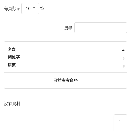
每頁顯示
10
筆
搜尋
名次
關鍵字
指數
目前沒有資料
沒有資料
‹