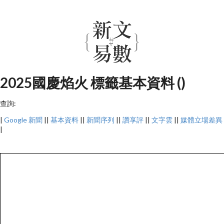
2025國慶焰火 標籤基本資料 ()
查詢:
|
Google 新聞
||
基本資料
||
新聞序列
||
讚享評
||
文字雲
||
媒體立場差異
|