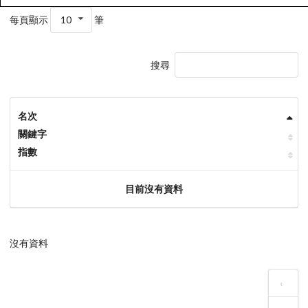
每頁顯示
10
筆
搜尋
名次
關鍵字
指數
目前沒有資料
沒有資料
‹