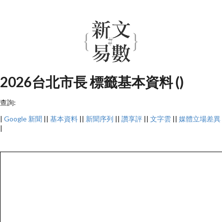
2026台北市長 標籤基本資料 ()
查詢:
|
Google 新聞
||
基本資料
||
新聞序列
||
讚享評
||
文字雲
||
媒體立場差異
|