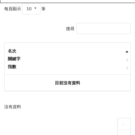
每頁顯示
10
筆
搜尋
名次
關鍵字
指數
目前沒有資料
沒有資料
‹