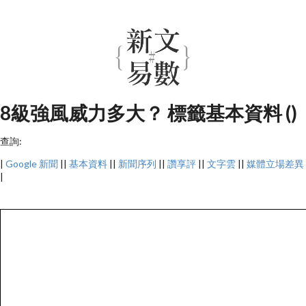
8級強風威力多大？ 標籤基本資料 ()
查詢:
|
Google 新聞
||
基本資料
||
新聞序列
||
讚享評
||
文字雲
||
媒體立場差異
|