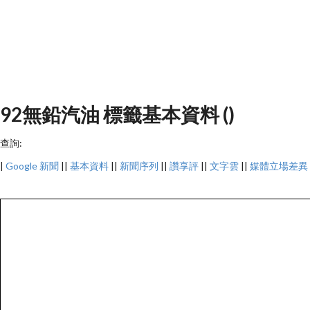
92無鉛汽油 標籤基本資料 ()
查詢:
|
Google 新聞
||
基本資料
||
新聞序列
||
讚享評
||
文字雲
||
媒體立場差異