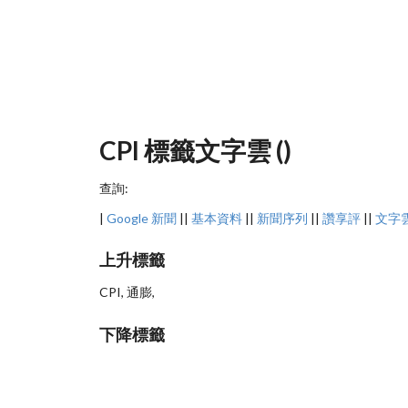
CPI 標籤文字雲 ()
查詢:
|
Google 新聞
||
基本資料
||
新聞序列
||
讚享評
||
文字
上升標籤
CPI, 通膨,
下降標籤