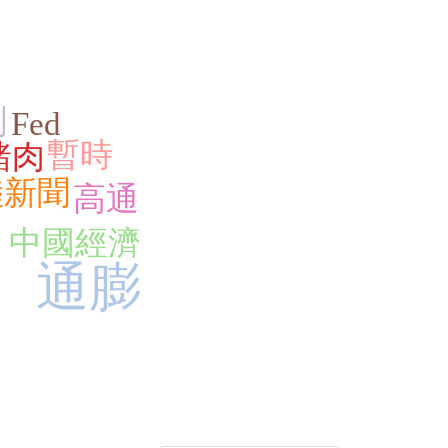
測
Fed
暫時
豬肉
陸新聞
高通
中國經濟
通膨