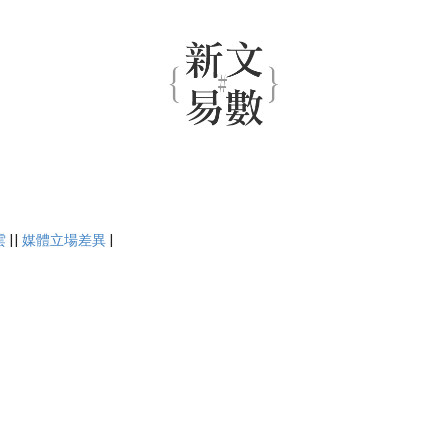
雲
||
媒體立場差異
|