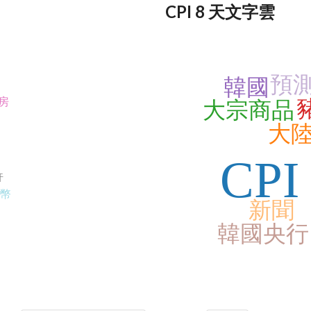
CPI 8 天文字雲
預
韓國
房
大宗商品
大
CPI
許
幣
新聞
韓國央行