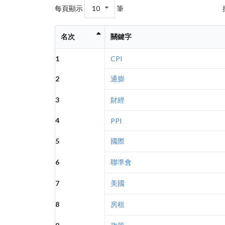
每頁顯示
10
筆
名次
關鍵字
1
CPI
2
通膨
3
財經
4
PPI
5
國際
6
聯準會
7
美國
8
房租