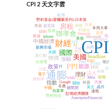
CPI 2 天文字雲
歐洲
野村基金(愛爾蘭系列)-日本策
房租
日本
綠能
專家
處置股
本周大事
特斯拉
投資
緯創
聯準會
資安
Amazon
住
數據
iphone
Microsoft
美債
CPI
NVIDIA
中國經濟
財經
EPS
AI
晶圓
新興市場
Fed
國際
PCE
永續
美國
headline
黃仁勳
物價
漲幅
ESG
台積電
PMI
華
FOMC
PPI
能源
政策
IT
FED
台
川普
通膨
利率
法人
理財
電子
財報
Meta
AMD
GDP
殖利率
指數
Google
汽車
外資
關稅
非農
晶片
美元
中國
關禁閉
自駕車
連戰
彭博經濟團隊
野村投信
AmeripriseFinancial