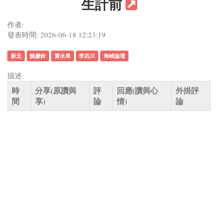
生計前
作者:
發表時間: 2026-06-18 12:23:19
新北
饒慶鈴
賣水果
李四川
海峽論壇
描述:
時
分享(原讚與
評
回應(讚與心
外掛評
間
享)
論
情)
論