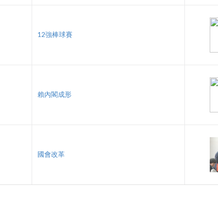
12強棒球賽
賴內閣成形
國會改革