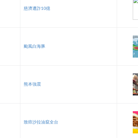
慈濟遭詐10億
颱風白海豚
熊本強震
致癌沙拉油竄全台