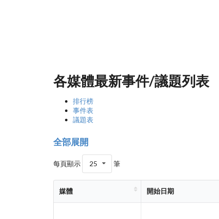
各媒體最新事件/議題列表
排行榜
事件表
議題表
全部展開
每頁顯示
25
筆
媒體
開始日期