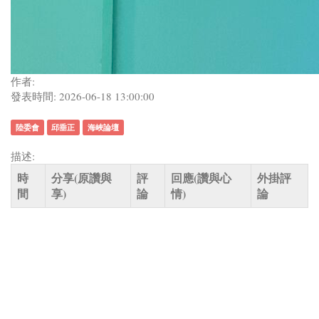
作者:
發表時間: 2026-06-18 13:00:00
陸委會
邱垂正
海峽論壇
描述:
時
分享(原讚與
評
回應(讚與心
外掛評
間
享)
論
情)
論