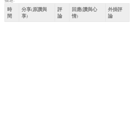
描述:
時
分享(原讚與
評
回應(讚與心
外掛評
間
享)
論
情)
論