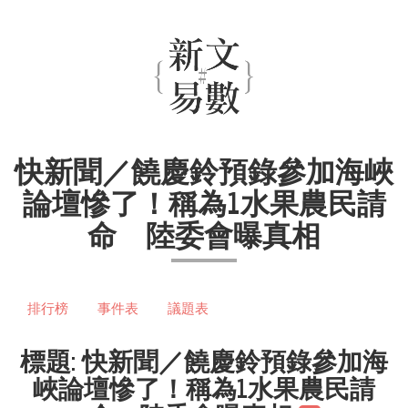
快新聞／饒慶鈴預錄參加海峽
論壇慘了！稱為1水果農民請
命 陸委會曝真相
排行榜
事件表
議題表
標題: 快新聞／饒慶鈴預錄參加海
峽論壇慘了！稱為1水果農民請