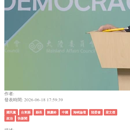
作者:
發表時間: 2026-06-18 17:59:39
國民黨
台東縣
縣長
饒慶鈴
中國
海峽論壇
陸委會
梁文傑
政治
快新聞