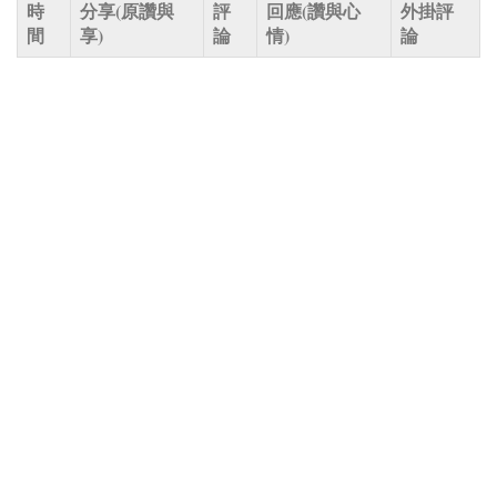
時
分享(原讚與
評
回應(讚與心
外掛評
間
享)
論
情)
論