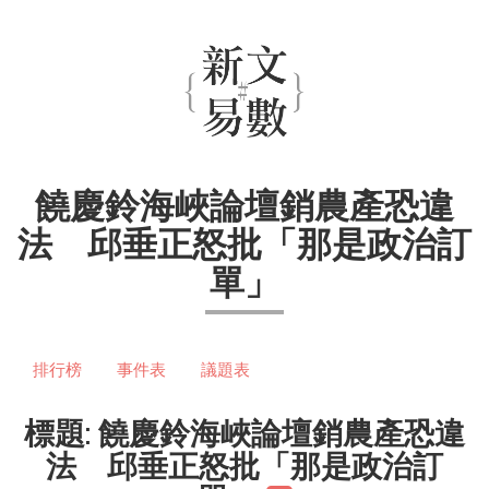
饒慶鈴海峽論壇銷農產恐違
法 邱垂正怒批「那是政治訂
單」
排行榜
事件表
議題表
標題: 饒慶鈴海峽論壇銷農產恐違
法 邱垂正怒批「那是政治訂