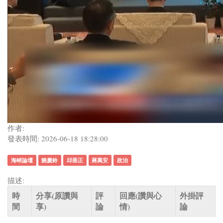
作者:
發表時間: 2026-06-18 18:28:00
海峽論壇
饒慶鈴
邱垂正
蔣萬安
政治
描述:
時
分享(原讚與
評
回應(讚與心
外掛評
間
享)
論
情)
論