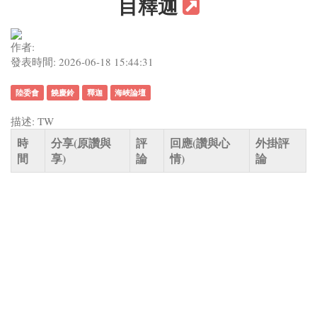
目釋迦
作者:
發表時間: 2026-06-18 15:44:31
陸委會
饒慶鈴
釋迦
海峽論壇
描述: TW
時
分享(原讚與
評
回應(讚與心
外掛評
間
享)
論
情)
論