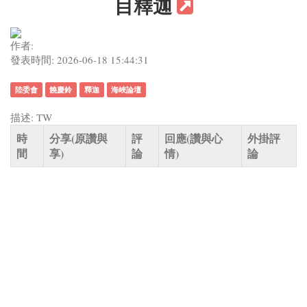
目釋迦
作者:
發表時間: 2026-06-18 15:44:31
陸委會
饒慶鈴
釋迦
海峽論壇
描述: TW
時
分享(原讚與
評
回應(讚與心
外掛評
間
享)
論
情)
論