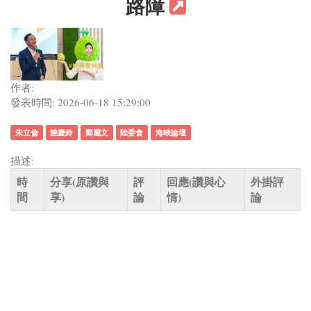
路障
作者:
發表時間: 2026-06-18 15:29:00
朱立倫
饒慶鈴
鄭麗文
陸委會
海峽論壇
描述:
時
分享(原讚與
評
回應(讚與心
外掛評
間
享)
論
情)
論