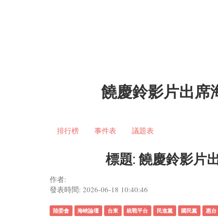
饒慶鈴影片出席
排行榜
事件表
議題表
標題: 饒慶鈴影
作者:
發表時間: 2026-06-18 10:40:46
陸委會
海峽論壇
台東
統戰平台
民進黨
國民黨
惠台