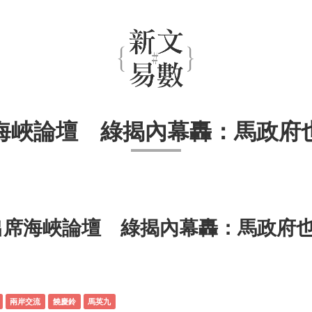
海峽論壇 綠揭內幕轟：馬政府
片出席海峽論壇 綠揭內幕轟：馬政府
兩岸交流
饒慶鈴
馬英九