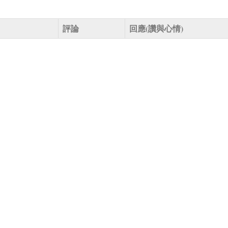
評論
回應(讚與心情)