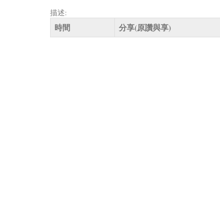
描述:
時間
分享(原讚與享)