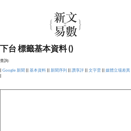
下台 標籤基本資料 ()
查詢:
|
Google 新聞
||
基本資料
||
新聞序列
||
讚享評
||
文字雲
||
媒體立場差異
|