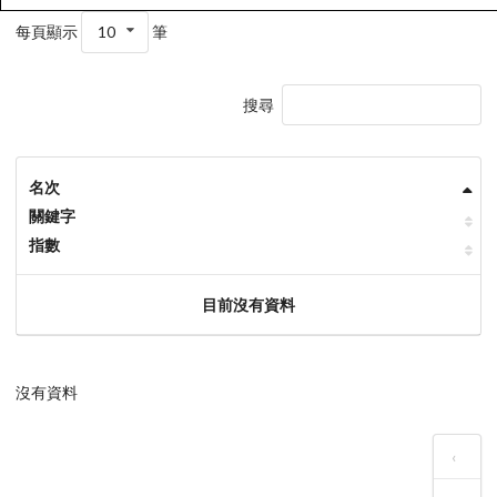
每頁顯示
10
筆
搜尋
名次
關鍵字
指數
目前沒有資料
沒有資料
‹