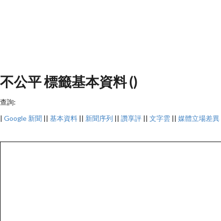
不公平 標籤基本資料 ()
查詢:
|
Google 新聞
||
基本資料
||
新聞序列
||
讚享評
||
文字雲
||
媒體立場差異