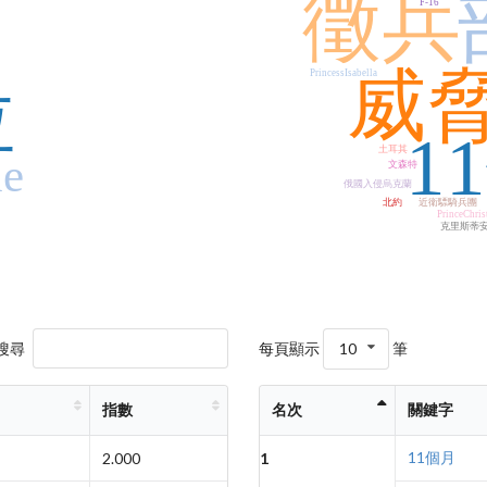
徵兵
F-16
威
PrincessIsabella
拉
1
土耳其
ne
文森特
俄國入侵烏克蘭
北約
近衛驃騎兵團
PrinceChris
克里斯蒂
搜尋
每頁顯示
10
筆
指數
名次
關鍵字
11個月
2.000
1