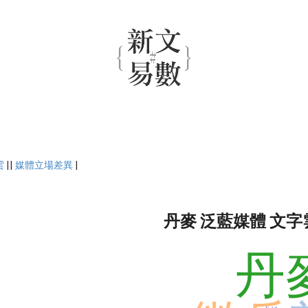
雲
||
媒體立場差異
|
丹麥 泛藍媒體 文字
丹