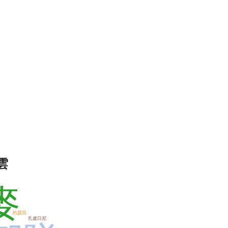
雲
麥
約瑟芬
扎盧日尼