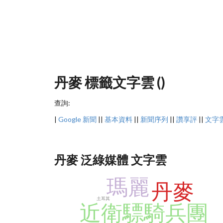
丹麥 標籤文字雲 ()
查詢:
|
Google 新聞
||
基本資料
||
新聞序列
||
讚享評
||
文字
丹麥 泛綠媒體 文字雲
瑪麗
丹麥
土耳其
近衛驃騎兵團