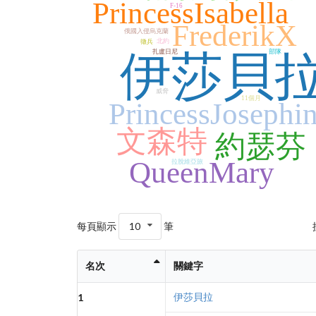
PrincessIsabella
F-16
FrederikX
俄國入侵烏克蘭
北約
徵兵
伊莎貝
扎盧日尼
部隊
威脅
11個月
PrincessJosephi
文森特
約瑟芬
QueenMary
拉脫維亞旅
每頁顯示
10
筆
名次
關鍵字
伊莎貝拉
1