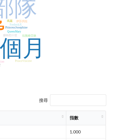
部隊
脅
瑪麗
伊莎貝拉
FrederikX
PrincessJosephine
QueenMary
腓特烈十世
拉脫維亞旅
1個月
PrinceVincent
tian
安
搜尋
指數
1.000