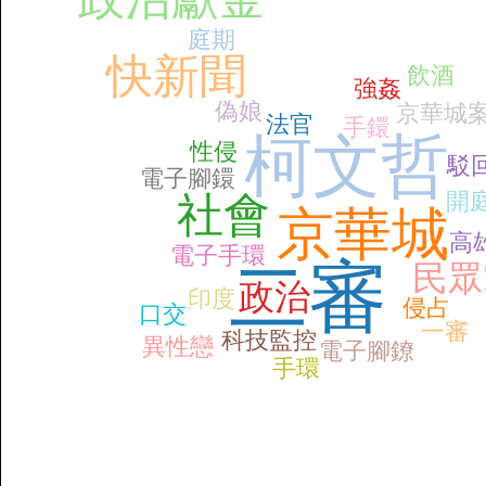
庭期
快新聞
飲酒
強姦
偽娘
京華城
法官
手鐶
柯文哲
性侵
駁
電子腳鐶
開
社會
京華城
高
電子手環
二審
民眾
政治
印度
侵占
口交
一審
科技監控
異性戀
電子腳鐐
手環