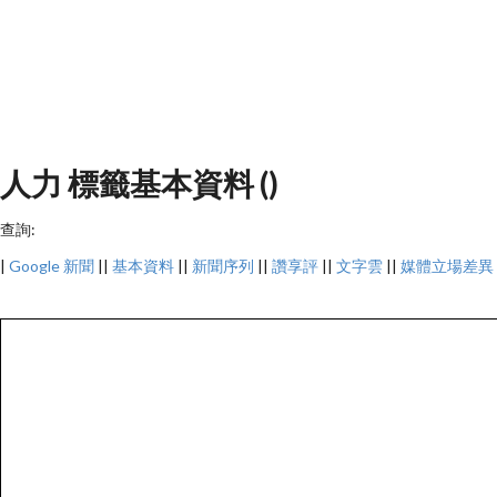
人力 標籤基本資料 ()
查詢:
|
Google 新聞
||
基本資料
||
新聞序列
||
讚享評
||
文字雲
||
媒體立場差異