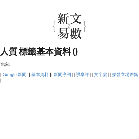
人質 標籤基本資料 ()
查詢:
|
Google 新聞
||
基本資料
||
新聞序列
||
讚享評
||
文字雲
||
媒體立場差異
|