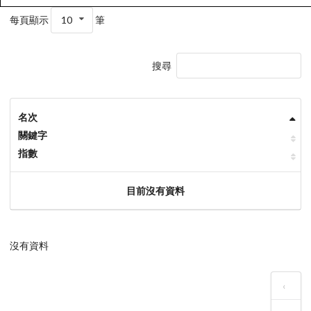
每頁顯示
10
筆
搜尋
名次
關鍵字
指數
目前沒有資料
沒有資料
‹