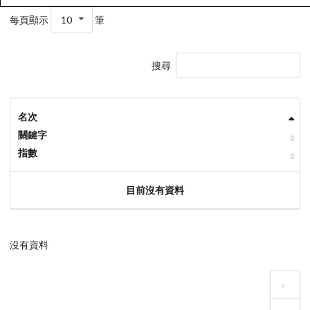
每頁顯示
10
筆
搜尋
名次
關鍵字
指數
目前沒有資料
沒有資料
‹