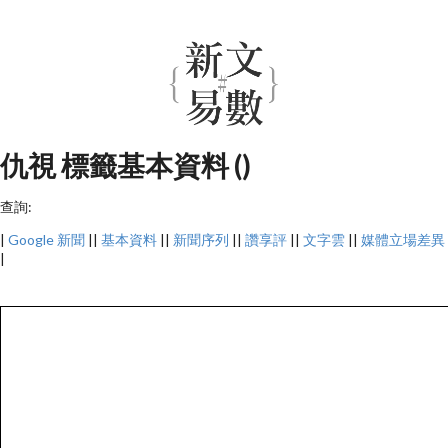
仇視 標籤基本資料 ()
查詢:
|
Google 新聞
||
基本資料
||
新聞序列
||
讚享評
||
文字雲
||
媒體立場差異
|