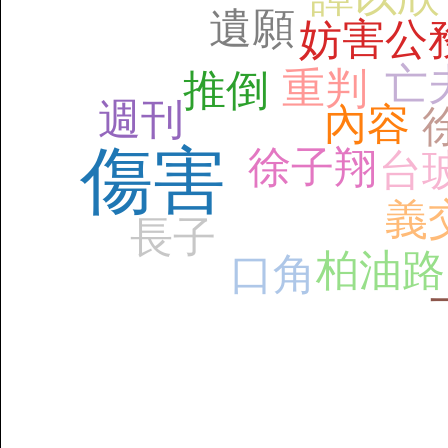
遺願
妨害公
亡
重判
推倒
週刊
內容
傷害
徐子翔
台
義
長子
柏油路
口角