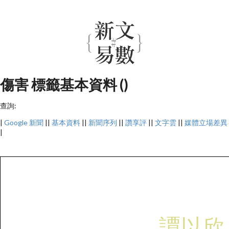
傷害 標籤基本資料 ()
查詢:
|
Google 新聞
||
基本資料
||
新聞序列
||
讚享評
||
文字雲
||
媒體立場差異
|
譚以欣