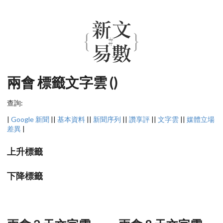
兩會 標籤文字雲 ()
查詢:
|
Google 新聞
||
基本資料
||
新聞序列
||
讚享評
||
文字雲
||
媒體立場
差異
|
上升標籤
下降標籤