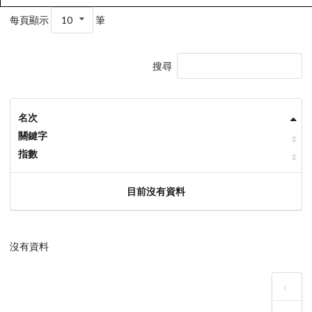
每頁顯示
10
筆
搜尋
名次
關鍵字
指數
目前沒有資料
沒有資料
‹