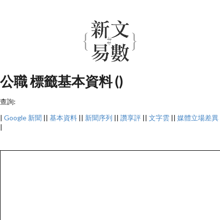
公職 標籤基本資料 ()
查詢:
|
Google 新聞
||
基本資料
||
新聞序列
||
讚享評
||
文字雲
||
媒體立場差異
|