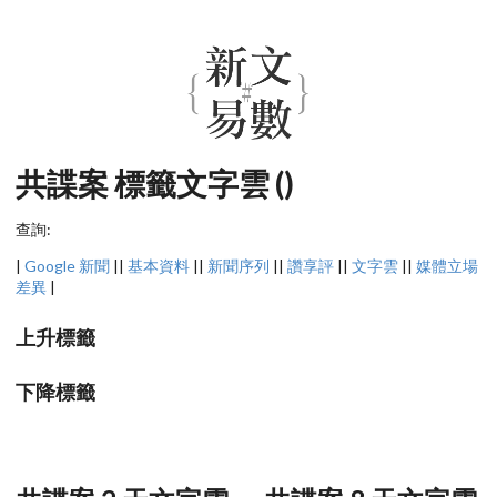
共諜案 標籤文字雲 ()
查詢:
|
Google 新聞
||
基本資料
||
新聞序列
||
讚享評
||
文字雲
||
媒體立場
差異
|
上升標籤
下降標籤