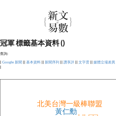
冠軍 標籤基本資料 ()
查詢:
|
Google 新聞
||
基本資料
||
新聞序列
||
讚享評
||
文字雲
||
媒體立場差異
|
北美台灣一級棒聯盟
黃仁勳