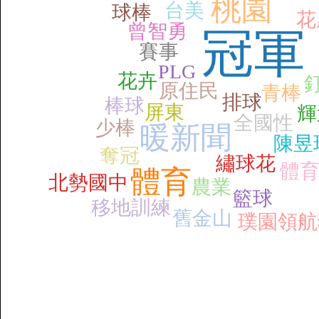
桃園
台美
球棒
花
曾智勇
冠軍
賽事
PLG
花卉
原住民
青棒
排球
棒球
屏東
輝
全國性
少棒
暖新聞
陳昱
奪冠
繡球花
體
體育
北勢國中
農業
籃球
移地訓練
舊金山
璞園領航