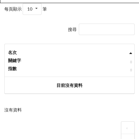
每頁顯示
10
筆
搜尋
名次
關鍵字
指數
目前沒有資料
沒有資料
‹