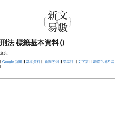
刑法 標籤基本資料 ()
查詢:
|
Google 新聞
||
基本資料
||
新聞序列
||
讚享評
||
文字雲
||
媒體立場差異
|