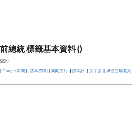
前總統 標籤基本資料 ()
查詢:
|
Google 新聞
||
基本資料
||
新聞序列
||
讚享評
||
文字雲
||
媒體立場差異