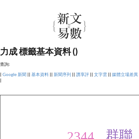
力成 標籤基本資料 ()
查詢:
|
Google 新聞
||
基本資料
||
新聞序列
||
讚享評
||
文字雲
||
媒體立場差異
|
群聯
2344