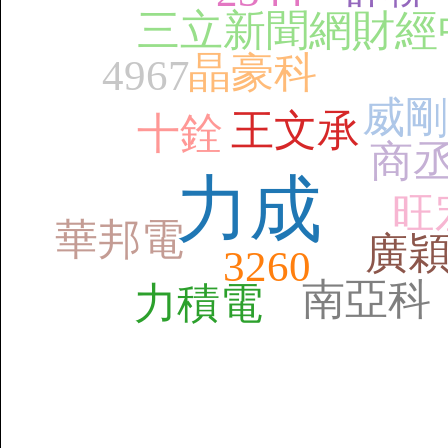
三立新聞網財經
晶豪科
4967
威剛
王文承
十銓
商
力成
旺
華邦電
廣
3260
南亞科
力積電