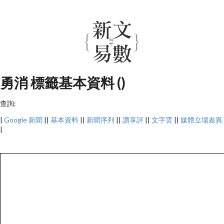
勇消 標籤基本資料 ()
查詢:
|
Google 新聞
||
基本資料
||
新聞序列
||
讚享評
||
文字雲
||
媒體立場差異
|