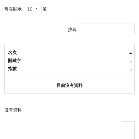
每頁顯示
10
筆
搜尋
名次
關鍵字
指數
目前沒有資料
沒有資料
‹