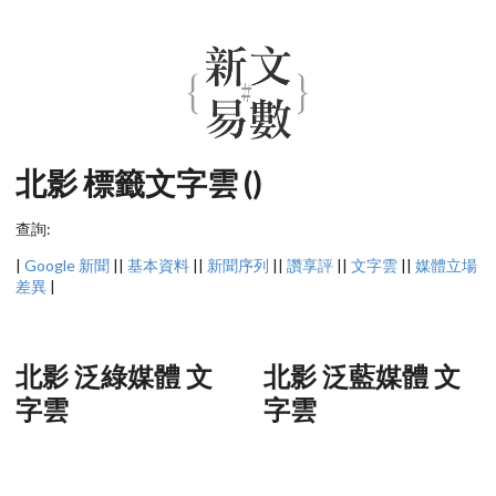
北影 標籤文字雲 ()
查詢:
|
Google 新聞
||
基本資料
||
新聞序列
||
讚享評
||
文字雲
||
媒體立場
差異
|
北影 泛綠媒體 文
北影 泛藍媒體 文
字雲
字雲