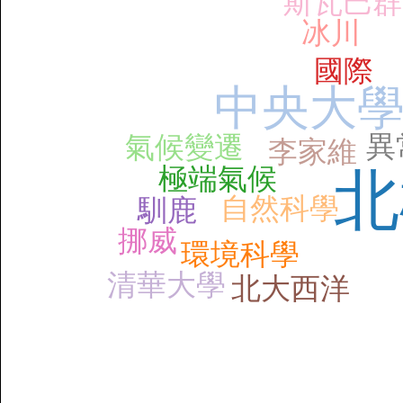
斯瓦巴群
冰川
國際
中央大
異
氣候變遷
李家維
極端氣候
北
自然科學
馴鹿
挪威
環境科學
清華大學
北大西洋