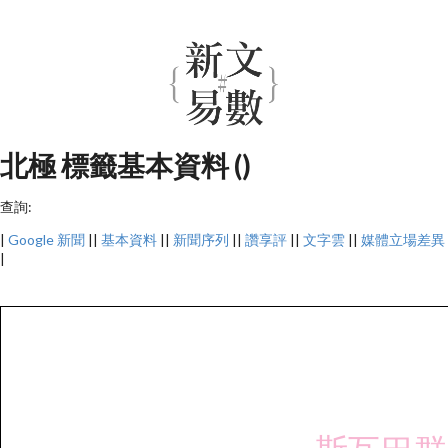
北極 標籤基本資料 ()
查詢:
|
Google 新聞
||
基本資料
||
新聞序列
||
讚享評
||
文字雲
||
媒體立場差異
|