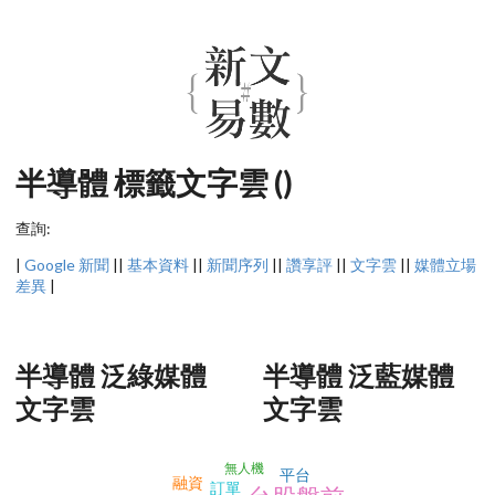
半導體 標籤文字雲 ()
查詢:
|
Google 新聞
||
基本資料
||
新聞序列
||
讚享評
||
文字雲
||
媒體立場
差異
|
半導體 泛綠媒體
半導體 泛藍媒體
文字雲
文字雲
無人機
平台
融資
訂單