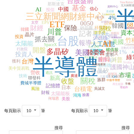
台股盤前
Vera Rubin
那斯達克
元大納斯
基金
資料中心
AI
中國
信心
投信
邁威爾
三立新聞網財經中心
Lumentum
4%
處理器
T
ETF
0050
太空
EPS
矽盛世
設備
68
韓國
財經
保險
關稅
科技股
矽晶圓
0098
韓國
川普
Power Integrations
資本
記者
聯準會
大陸
特斯拉
晶片
指數
投資
台股
抓去關
供應鏈
starmind
竹
AI
美國
報導
太陽能
人工智慧
SK 海力士
SpaceX
Coheren
出口管制
開盤
主動式 ET
行政院
多晶矽
權值股
國際
1%
美國
陸委會
科技
A
投資人
需求
綠
半導體
Elon Musk
南韓
川普
股市
台灣
客戶
獲利
Nvidia
高效能運算
賴清德
護國神
美中貿易戰
多晶矽
資金
營收
通訊
市場
009820
技術
廣達
漢光演習
新高
三星電子
CPO
聯發科
關稅
收盤
族群
intel
中微半導體
費城半導體
手機
再生能源
記憶體
日本
台積電
零組件
風險
吳誠文
財報
太陽能板
臉書
鴻海
何瑞恩
美股
每頁顯示
10
筆
每頁顯示
10
筆
搜尋
搜尋