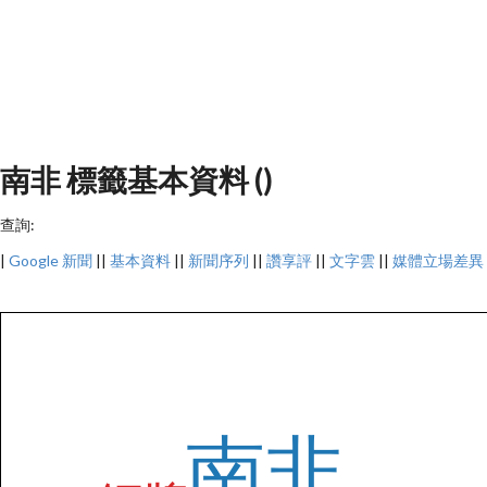
南非 標籤基本資料 ()
查詢:
|
Google 新聞
||
基本資料
||
新聞序列
||
讚享評
||
文字雲
||
媒體立場差異
南非