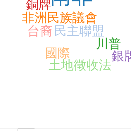
銅牌
非洲民族議會
民主聯盟
台裔
川普
國際
銀
土地徵收法