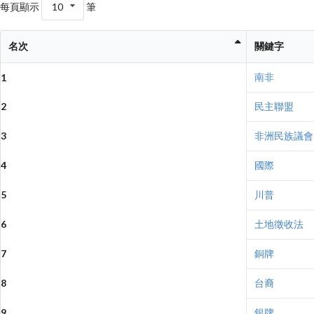
每頁顯示
10
筆
名次
關鍵字
南非
1
2
民主聯盟
3
非洲民族議會
4
國際
5
川普
6
土地徵收法
7
銅牌
8
台裔
9
銀牌