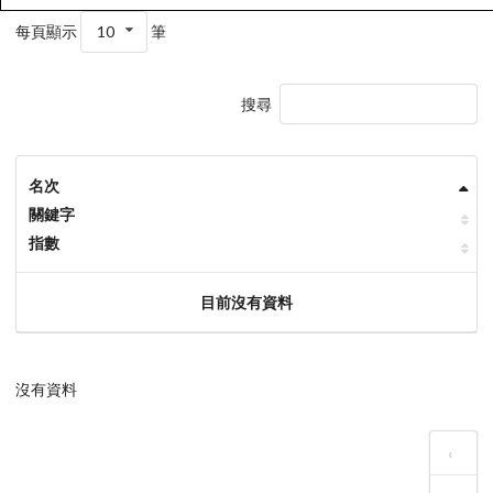
每頁顯示
10
筆
搜尋
名次
關鍵字
指數
目前沒有資料
沒有資料
‹