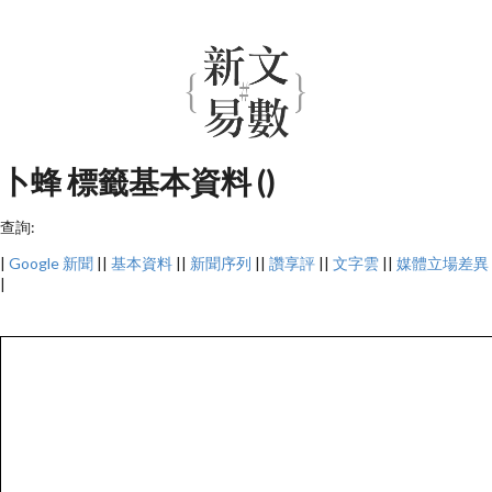
卜蜂 標籤基本資料 ()
查詢:
|
Google 新聞
||
基本資料
||
新聞序列
||
讚享評
||
文字雲
||
媒體立場差異
|