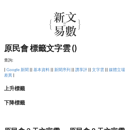
原民會 標籤文字雲 ()
查詢:
|
Google 新聞
||
基本資料
||
新聞序列
||
讚享評
||
文字雲
||
媒體立場
差異
|
上升標籤
下降標籤