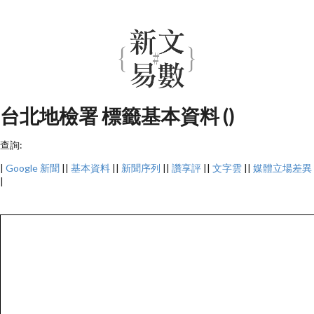
台北地檢署 標籤基本資料 ()
查詢:
|
Google 新聞
||
基本資料
||
新聞序列
||
讚享評
||
文字雲
||
媒體立場差異
|