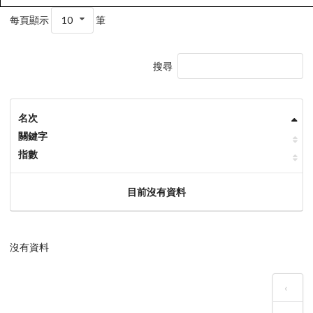
每頁顯示
10
筆
搜尋
名次
關鍵字
指數
目前沒有資料
沒有資料
‹