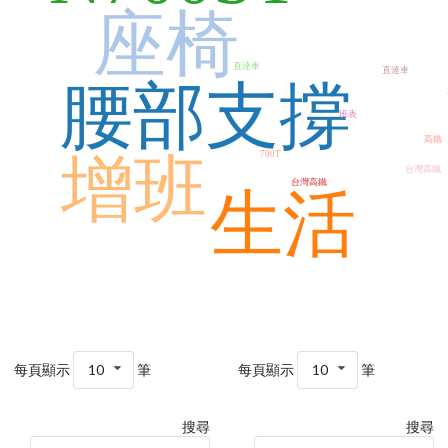
座椅
直達車
直達車
腰部支撐
班表
高鐵
增班
700T
台灣高鐵
台灣高鐵
生活
每頁顯示
10
筆
每頁顯示
10
筆
搜尋
搜尋