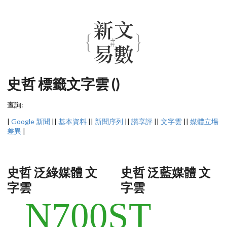
史哲 標籤文字雲 ()
查詢:
|
Google 新聞
||
基本資料
||
新聞序列
||
讚享評
||
文字雲
||
媒體立場
差異
|
史哲 泛綠媒體 文
史哲 泛藍媒體 文
字雲
字雲
N700ST