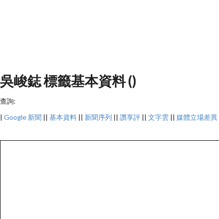
吳峻鋕 標籤基本資料 ()
查詢:
|
Google 新聞
||
基本資料
||
新聞序列
||
讚享評
||
文字雲
||
媒體立場差異