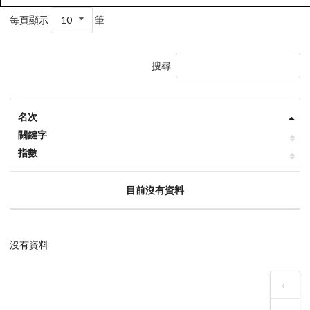
每頁顯示
10
筆
搜尋
名次
關鍵字
指數
目前沒有資料
沒有資料
‹