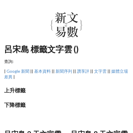
呂宋島 標籤文字雲 ()
查詢:
|
Google 新聞
||
基本資料
||
新聞序列
||
讚享評
||
文字雲
||
媒體立場
差異
|
上升標籤
下降標籤