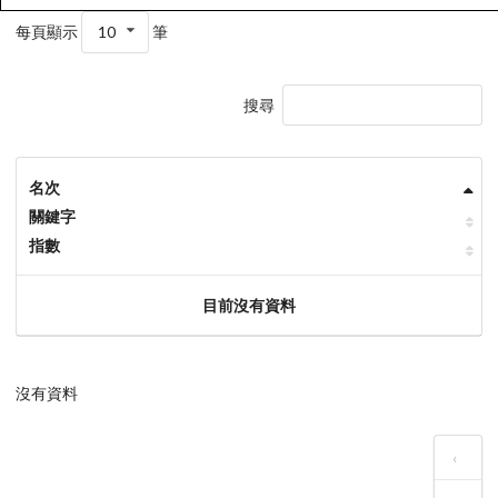
每頁顯示
10
筆
搜尋
名次
關鍵字
指數
目前沒有資料
沒有資料
‹