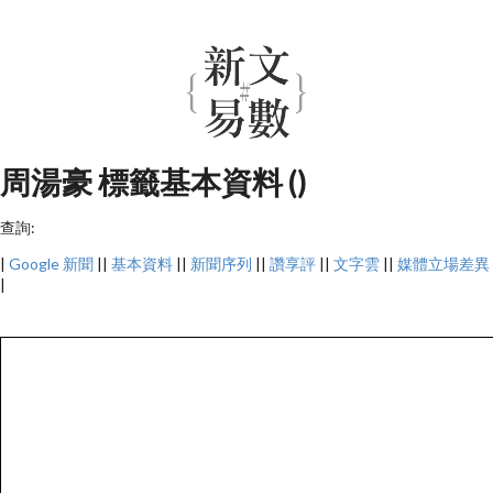
周湯豪 標籤基本資料 ()
查詢:
|
Google 新聞
||
基本資料
||
新聞序列
||
讚享評
||
文字雲
||
媒體立場差異
|