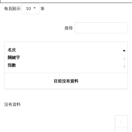
每頁顯示
10
筆
搜尋
名次
關鍵字
指數
目前沒有資料
沒有資料
‹