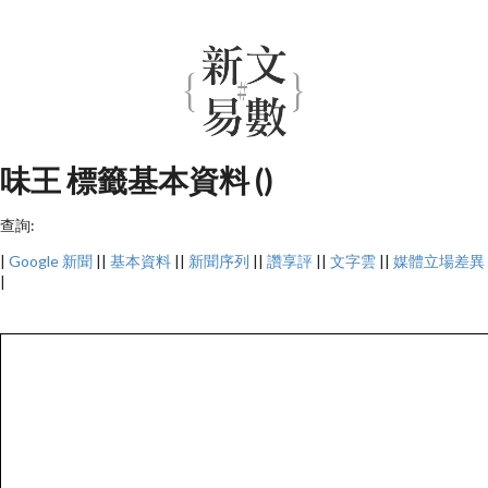
味王 標籤基本資料 ()
查詢:
|
Google 新聞
||
基本資料
||
新聞序列
||
讚享評
||
文字雲
||
媒體立場差異
|