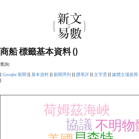
商船 標籤基本資料 ()
查詢:
|
Google 新聞
||
基本資料
||
新聞序列
||
讚享評
||
文字雲
||
媒體立場差異
|
荷姆茲海峽
協議
不明物
貝森特