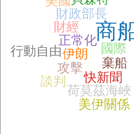
美國
財政部長
商
財經
正常化
國際
行動自由
伊朗
棄船
攻擊
快新聞
談判
荷莫茲海峽
美伊關係