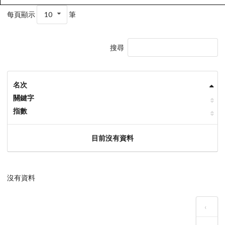
每頁顯示
10
筆
搜尋
名次
關鍵字
指數
目前沒有資料
沒有資料
‹