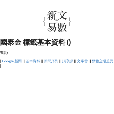
國泰金 標籤基本資料 ()
查詢:
|
Google 新聞
||
基本資料
||
新聞序列
||
讚享評
||
文字雲
||
媒體立場差異
|